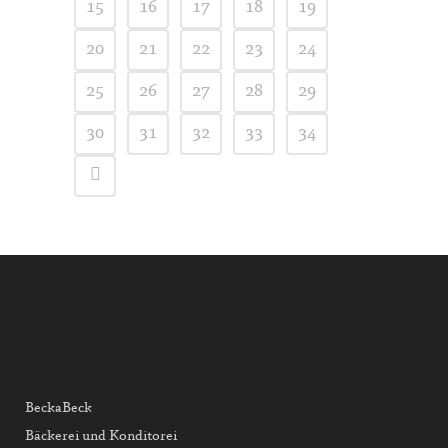
15
16
17
18
19
20
21
22
23
24
25
26
27
28
29
30
31
32
33
34
BeckaBeck
Bäckerei und Konditorei