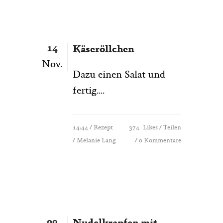
14
Käseröllchen
Nov.
Dazu einen Salat und
fertig....
14:44 /
Rezept
374
Likes
Teilen
/ Melanie Lang
0 Kommentare
09