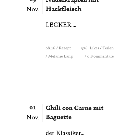
Nudelkrapfen mit
Hackfleisch
Nov.
LECKER....
08:16 /
Rezept
376
Likes
Teilen
/ Melanie Lang
0 Kommentare
01
Chili con Carne mit
Baguette
Nov.
der Klassiker...