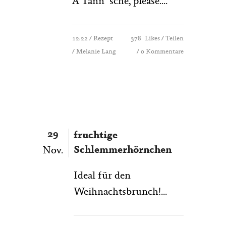
A Tänn´sche, please....
12:22 /
Rezept
378
Likes
Teilen
/ Melanie Lang
0 Kommentare
29
fruchtige
Schlemmerhörnchen
Nov.
Ideal für den
Weihnachtsbrunch!...