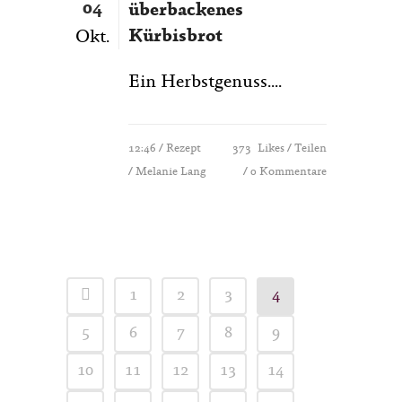
04
überbackenes
Kürbisbrot
Okt.
Ein Herbstgenuss....
12:46 /
Rezept
373
Likes
Teilen
/ Melanie Lang
0 Kommentare
1
2
3
4
5
6
7
8
9
10
11
12
13
14