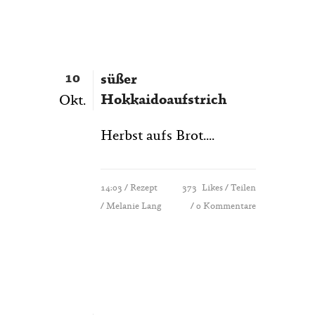
10
süßer
Hokkaidoaufstrich
Okt.
Herbst aufs Brot....
14:03 /
Rezept
373
Likes
Teilen
/ Melanie Lang
0 Kommentare