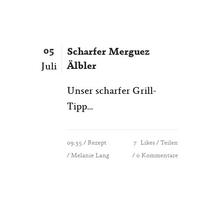
05
Scharfer Merguez
Älbler
Juli
Unser scharfer Grill-
Tipp...
09:35 /
Rezept
7
Likes
Teilen
/ Melanie Lang
0 Kommentare