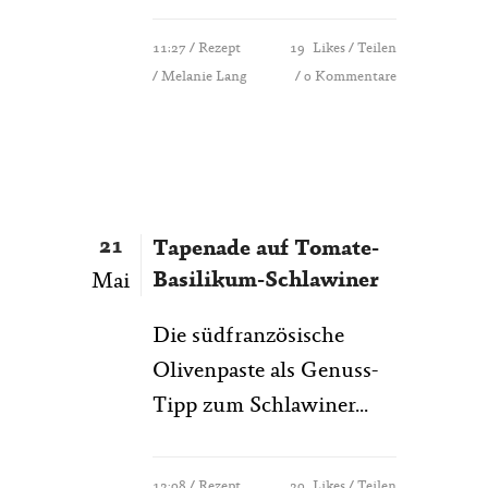
11:27 /
Rezept
19
Likes
Teilen
/ Melanie Lang
0 Kommentare
21
Tapenade auf Tomate-
Basilikum-Schlawiner
Mai
Die südfranzösische
Olivenpaste als Genuss-
Tipp zum Schlawiner...
12:08 /
Rezept
20
Likes
Teilen