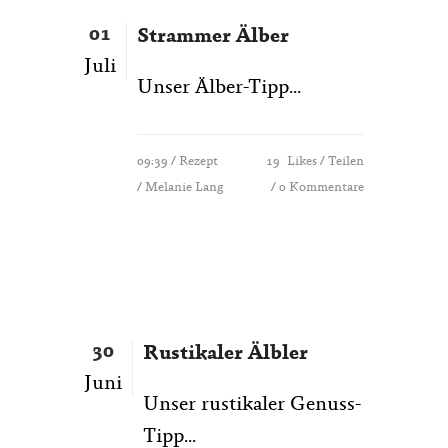
01
Strammer Älber
Juli
Unser Älber-Tipp...
09:39 /
Rezept
19
Likes
Teilen
/ Melanie Lang
0 Kommentare
30
Rustikaler Älbler
Juni
Unser rustikaler Genuss-
Tipp...