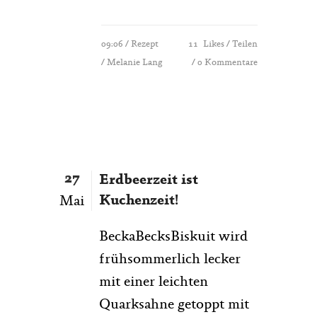
09:06 /
Rezept
11
Likes
Teilen
/ Melanie Lang
0 Kommentare
27
Erdbeerzeit ist
Kuchenzeit!
Mai
BeckaBecksBiskuit wird
frühsommerlich lecker
mit einer leichten
Quarksahne getoppt mit