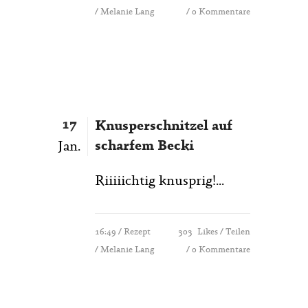
/ Melanie Lang
0 Kommentare
17
Knusperschnitzel auf
scharfem Becki
Jan.
Riiiiichtig knusprig!...
16:49 /
Rezept
303
Likes
Teilen
/ Melanie Lang
0 Kommentare