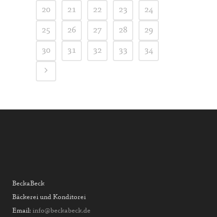
20
21
22
23
24
25
26
27
28
29
30
31
32
33
34
BeckaBeck
Bäckerei und Konditorei
Email:
info@beckabeck.de