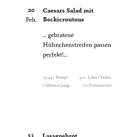
20
Caesars Salad mit
Beckicroutons
Feb.
... gebratene
Hühnchenstreifen passen
perfekt!...
13:44 /
Rezept
310
Likes
Teilen
/ Melanie Lang
0 Kommentare
31
Lasagnebrot