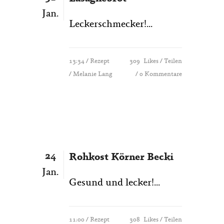
Jan.
Leckerschmecker!...
13:34 /
Rezept
309
Likes
Teilen
/ Melanie Lang
0 Kommentare
24
Rohkost Körner Becki
Jan.
Gesund und lecker!...
11:00 /
Rezept
308
Likes
Teilen