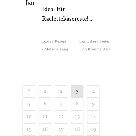
Jan.
Ideal für
Raclettekäsereste!...
15:01 /
Rezept
302
Likes
Teilen
/ Melanie Lang
0 Kommentare
1
2
3
4
5
6
7
8
9
10
11
12
13
14
15
16
17
18
19