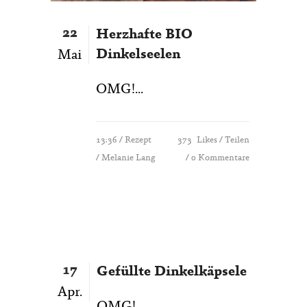
22
Herzhafte BIO
Dinkelseelen
Mai
OMG!...
13:36 /
Rezept
373
Likes
Teilen
/ Melanie Lang
0 Kommentare
17
Gefüllte Dinkelkäpsele
Apr.