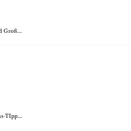
 Groß....
-TIpp....