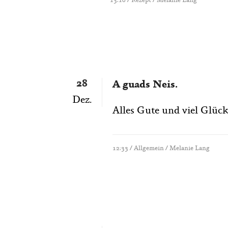
13:10 /
Rezept
/ Melanie Lang
28
A guads Neis.
Dez.
Alles Gute und viel Glück 
12:33 /
Allgemein
/ Melanie Lang