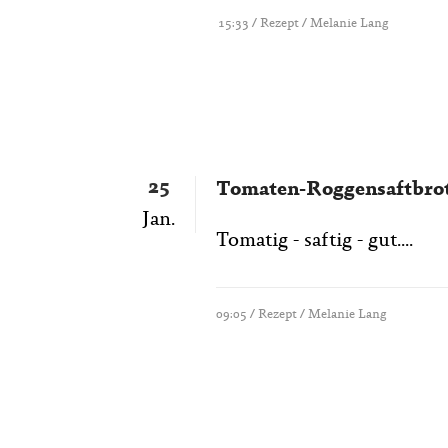
15:33 /
Rezept
/ Melanie Lang
25
Tomaten-Roggensaftbro
Jan.
Tomatig - saftig - gut....
09:05 /
Rezept
/ Melanie Lang