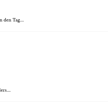
 den Tag....
rs....