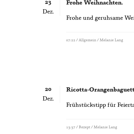
23
Frohe Weihnachten.
Dez.
Frohe und geruhsame Weih
07:22 /
Allgemein
/ Melanie Lang
20
Ricotta-Orangenbaguet
Dez.
Frühstückstipp für Feiertag
13:37 /
Rezept
/ Melanie Lang