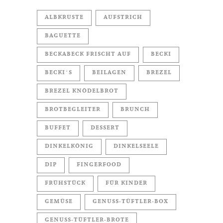
ALBKRUSTE
AUFSTRICH
BAGUETTE
BECKABECK FRISCHT AUF
BECKI
BECKI´S
BEILAGEN
BREZEL
BREZEL KNÖDELBROT
BROTBEGLEITER
BRUNCH
BUFFET
DESSERT
DINKELKÖNIG
DINKELSEELE
DIP
FINGERFOOD
FRÜHSTÜCK
FÜR KINDER
GEMÜSE
GENUSS-TÜFTLER-BOX
GENUSS-TÜFTLER-BROTE