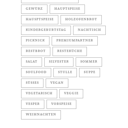
GEWÜRZ
HAUPTSPEISE
HAUSPTSPEISE
HOLZOFENBROT
KINDERGEBURTSTAG
NACHTISCH
PICKNICK
PREMIUMPARTNER
RESTBROT
RESTEKÜCHE
SALAT
SILVESTER
SOMMER
SOULFOOD
STULLE
SUPPE
SÜSSES
VEGAN
VEGETARISCH
VEGGIE
VESPER
VORSPEISE
WEIHNACHTEN