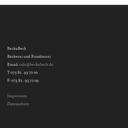
BeckaBeck
Bäckerei und Konditorei
Email:
info@beckabeck.de
T 073 82 . 93 72 00
F: 073 82 . 93 72 09
Impressum
Datenschutz