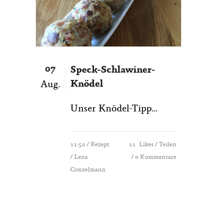
07
Speck-Schlawiner-
Knödel
Aug.
Unser Knödel-Tipp...
11:50 /
Rezept
11
Likes
Teilen
/ Lena
0 Kommentare
Conzelmann