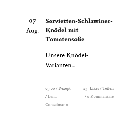
07
Servietten-Schlawiner-
Knödel mit
Aug.
Tomatensoße
Unsere Knödel-
Varianten...
09:00 /
Rezept
13
Likes
Teilen
/ Lena
0 Kommentare
Conzelmann