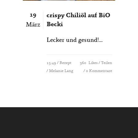
19
crispy Chiliöl auf BiO
Becki
März
Lecker und gesund!...
15:49 /
Rezept
360
Likes
Teilen
/ Melanie Lang
0 Kommentare