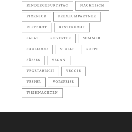
KINDERGEBURTSTAG
NACHTISCH
PICKNICK
PREMIUMPARTNER
RESTBROT
RESTEKÜCHE
SALAT
SILVESTER
SOMMER
SOULFOOD
STULLE
SUPPE
SÜSSES
VEGAN
VEGETARISCH
VEGGIE
VESPER
VORSPEISE
WEIHNACHTEN