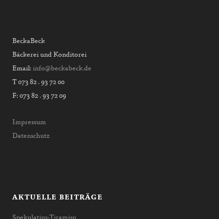
BeckaBeck
Bäckerei und Konditorei
Email:
info@beckabeck.de
T 073 82 . 93 72 00
F: 073 82 . 93 72 09
Impressum
Datenschutz
AKTUELLE BEITRÄGE
Spekulatius-Tiramisu