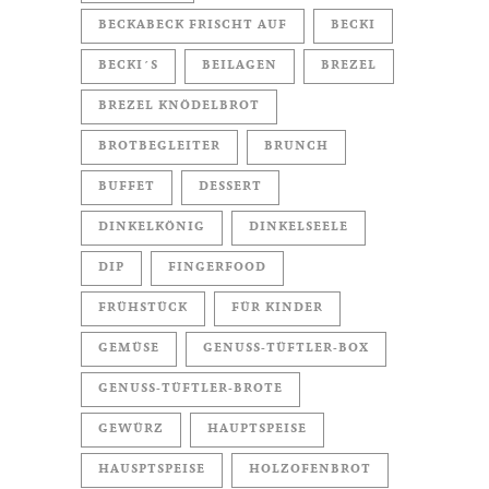
BECKABECK FRISCHT AUF
BECKI
BECKI´S
BEILAGEN
BREZEL
BREZEL KNÖDELBROT
BROTBEGLEITER
BRUNCH
BUFFET
DESSERT
DINKELKÖNIG
DINKELSEELE
DIP
FINGERFOOD
FRÜHSTÜCK
FÜR KINDER
GEMÜSE
GENUSS-TÜFTLER-BOX
GENUSS-TÜFTLER-BROTE
GEWÜRZ
HAUPTSPEISE
HAUSPTSPEISE
HOLZOFENBROT