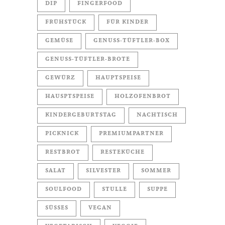
DIP
FINGERFOOD
FRÜHSTÜCK
FÜR KINDER
GEMÜSE
GENUSS-TÜFTLER-BOX
GENUSS-TÜFTLER-BROTE
GEWÜRZ
HAUPTSPEISE
HAUSPTSPEISE
HOLZOFENBROT
KINDERGEBURTSTAG
NACHTISCH
PICKNICK
PREMIUMPARTNER
RESTBROT
RESTEKÜCHE
SALAT
SILVESTER
SOMMER
SOULFOOD
STULLE
SUPPE
SÜSSES
VEGAN