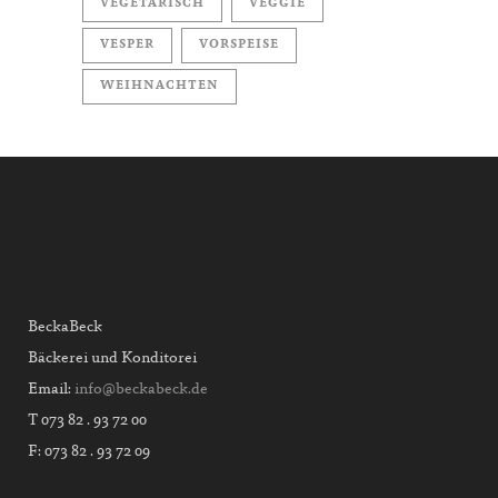
VEGETARISCH
VEGGIE
VESPER
VORSPEISE
WEIHNACHTEN
BeckaBeck
Bäckerei und Konditorei
Email:
info@beckabeck.de
T 073 82 . 93 72 00
F: 073 82 . 93 72 09