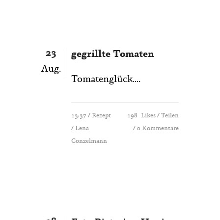
23
gegrillte Tomaten
Aug.
Tomatenglück....
13:37 /
Rezept
198
Likes
Teilen
/ Lena
0 Kommentare
Conzelmann