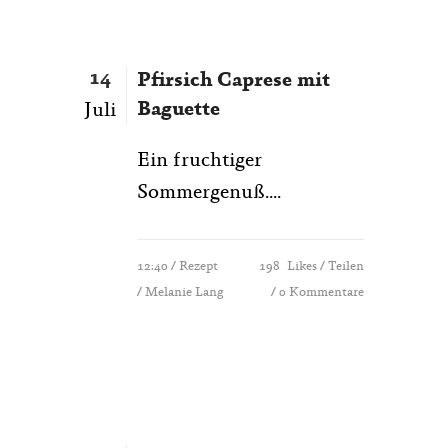
14
Pfirsich Caprese mit
Baguette
Juli
Ein fruchtiger
Sommergenuß....
12:40 /
Rezept
198
Likes
Teilen
/ Melanie Lang
0 Kommentare