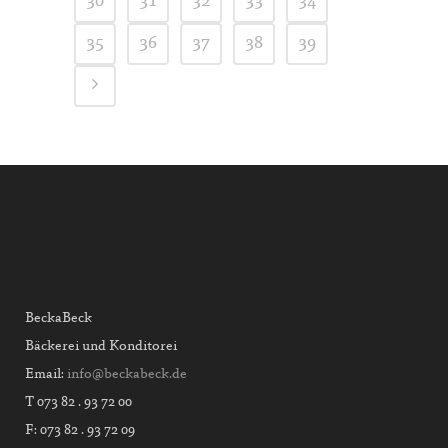
30
31
32
33
34
35
36
37
38
39
BeckaBeck
Bäckerei und Konditorei
Email:
info@beckabeck.de
T 073 82 . 93 72 00
F: 073 82 . 93 72 09