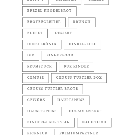
BREZEL KNÖDELBROT
BROTBEGLEITER
BRUNCH
BUFFET
DESSERT
DINKELKÖNIG
DINKELSEELE
DIP
FINGERFOOD
FRÜHSTÜCK
FÜR KINDER
GEMÜSE
GENUSS-TÜFTLER-BOX
GENUSS-TÜFTLER-BROTE
GEWÜRZ
HAUPTSPEISE
HAUSPTSPEISE
HOLZOFENBROT
KINDERGEBURTSTAG
NACHTISCH
PICKNICK
PREMIUMPARTNER