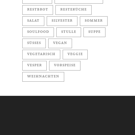
RESTBROT
RESTEKÜCHE
SALAT
SILVESTER
SOMMER
SOULFOOD
STULLE
SUPPE
SÜSSES
VEGAN
VEGETARISCH
VEGGIE
VESPER
VORSPEISE
WEIHNACHTEN