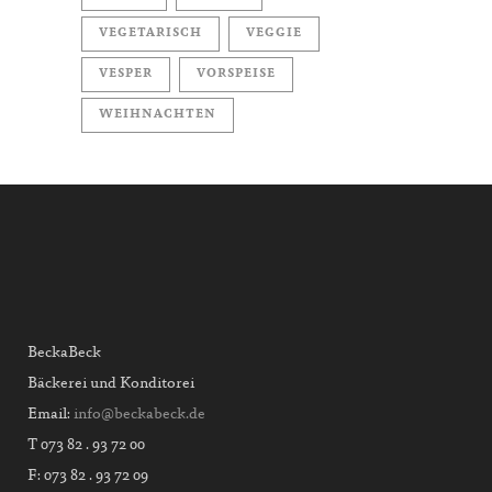
VEGETARISCH
VEGGIE
VESPER
VORSPEISE
WEIHNACHTEN
BeckaBeck
Bäckerei und Konditorei
Email:
info@beckabeck.de
T 073 82 . 93 72 00
F: 073 82 . 93 72 09