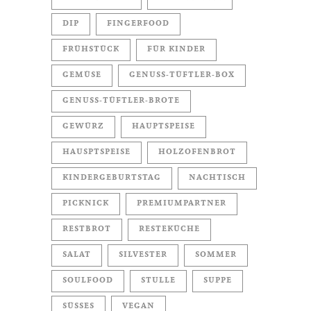
DIP
FINGERFOOD
FRÜHSTÜCK
FÜR KINDER
GEMÜSE
GENUSS-TÜFTLER-BOX
GENUSS-TÜFTLER-BROTE
GEWÜRZ
HAUPTSPEISE
HAUSPTSPEISE
HOLZOFENBROT
KINDERGEBURTSTAG
NACHTISCH
PICKNICK
PREMIUMPARTNER
RESTBROT
RESTEKÜCHE
SALAT
SILVESTER
SOMMER
SOULFOOD
STULLE
SUPPE
SÜSSES
VEGAN