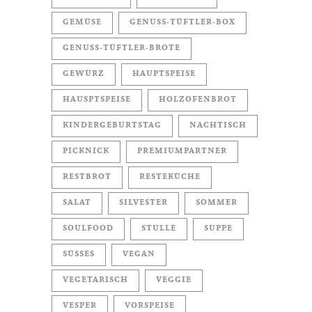
GEMÜSE
GENUSS-TÜFTLER-BOX
GENUSS-TÜFTLER-BROTE
GEWÜRZ
HAUPTSPEISE
HAUSPTSPEISE
HOLZOFENBROT
KINDERGEBURTSTAG
NACHTISCH
PICKNICK
PREMIUMPARTNER
RESTBROT
RESTEKÜCHE
SALAT
SILVESTER
SOMMER
SOULFOOD
STULLE
SUPPE
SÜSSES
VEGAN
VEGETARISCH
VEGGIE
VESPER
VORSPEISE