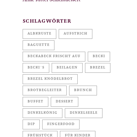
Arme Ritter Schichtdessert
SCHLAGWÖRTER
ALBKRUSTE
AUFSTRICH
BAGUETTE
BECKABECK FRISCHT AUF
BECKI
BECKI´S
BEILAGEN
BREZEL
BREZEL KNÖDELBROT
BROTBEGLEITER
BRUNCH
BUFFET
DESSERT
DINKELKÖNIG
DINKELSEELE
DIP
FINGERFOOD
FRÜHSTÜCK
FÜR KINDER