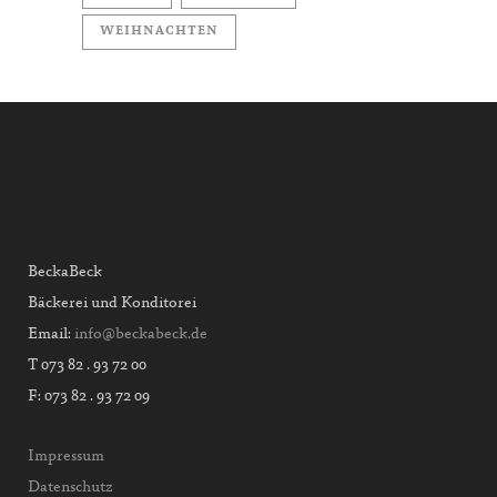
WEIHNACHTEN
BeckaBeck
Bäckerei und Konditorei
Email:
info@beckabeck.de
T 073 82 . 93 72 00
F: 073 82 . 93 72 09
Impressum
Datenschutz