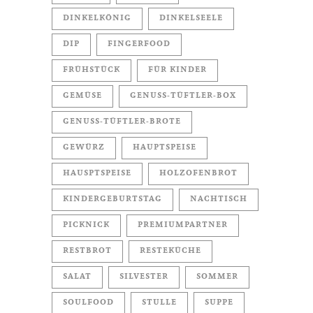
DINKELKÖNIG
DINKELSEELE
DIP
FINGERFOOD
FRÜHSTÜCK
FÜR KINDER
GEMÜSE
GENUSS-TÜFTLER-BOX
GENUSS-TÜFTLER-BROTE
GEWÜRZ
HAUPTSPEISE
HAUSPTSPEISE
HOLZOFENBROT
KINDERGEBURTSTAG
NACHTISCH
PICKNICK
PREMIUMPARTNER
RESTBROT
RESTEKÜCHE
SALAT
SILVESTER
SOMMER
SOULFOOD
STULLE
SUPPE