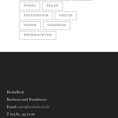
SÜSSES
VEGAN
VEGETARISCH
VEGGIE
VESPER
VORSPEISE
WEIHNACHTEN
BeckaBeck
Bäckerei und Konditorei
Email:
info@beckabeck.de
T 073 82 . 93 72 00