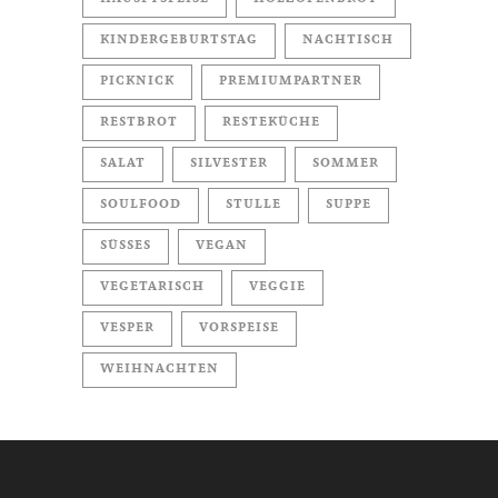
KINDERGEBURTSTAG
NACHTISCH
PICKNICK
PREMIUMPARTNER
RESTBROT
RESTEKÜCHE
SALAT
SILVESTER
SOMMER
SOULFOOD
STULLE
SUPPE
SÜSSES
VEGAN
VEGETARISCH
VEGGIE
VESPER
VORSPEISE
WEIHNACHTEN