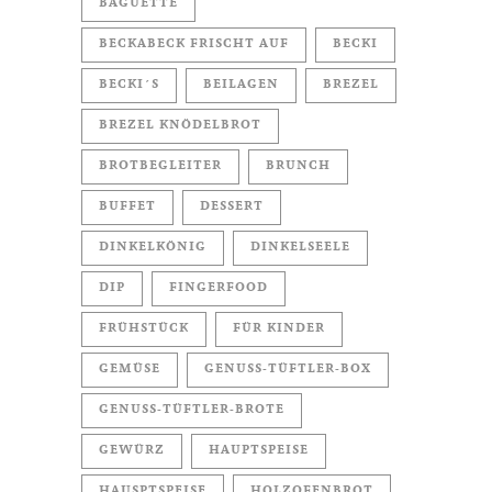
BAGUETTE
BECKABECK FRISCHT AUF
BECKI
BECKI´S
BEILAGEN
BREZEL
BREZEL KNÖDELBROT
BROTBEGLEITER
BRUNCH
BUFFET
DESSERT
DINKELKÖNIG
DINKELSEELE
DIP
FINGERFOOD
FRÜHSTÜCK
FÜR KINDER
GEMÜSE
GENUSS-TÜFTLER-BOX
GENUSS-TÜFTLER-BROTE
GEWÜRZ
HAUPTSPEISE
HAUSPTSPEISE
HOLZOFENBROT