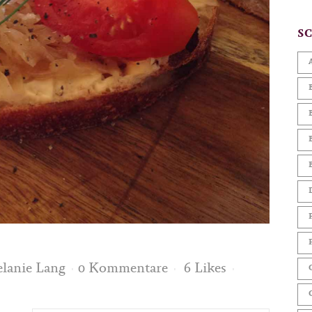
S
lanie Lang
0 Kommentare
6
Likes