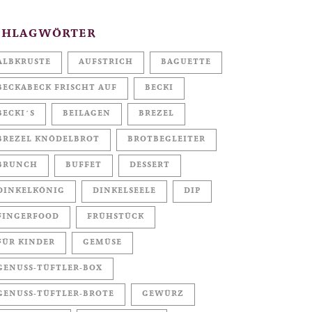
CHLAGWÖRTER
ALBKRUSTE
AUFSTRICH
BAGUETTE
BECKABECK FRISCHT AUF
BECKI
BECKI´S
BEILAGEN
BREZEL
BREZEL KNÖDELBROT
BROTBEGLEITER
BRUNCH
BUFFET
DESSERT
DINKELKÖNIG
DINKELSEELE
DIP
FINGERFOOD
FRÜHSTÜCK
FÜR KINDER
GEMÜSE
GENUSS-TÜFTLER-BOX
GENUSS-TÜFTLER-BROTE
GEWÜRZ