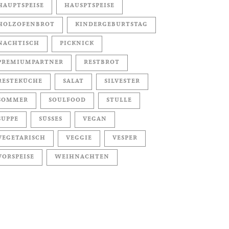
HAUPTSPEISE
HAUSPTSPEISE
HOLZOFENBROT
KINDERGEBURTSTAG
NACHTISCH
PICKNICK
PREMIUMPARTNER
RESTBROT
RESTEKÜCHE
SALAT
SILVESTER
SOMMER
SOULFOOD
STULLE
SUPPE
SÜSSES
VEGAN
VEGETARISCH
VEGGIE
VESPER
VORSPEISE
WEIHNACHTEN