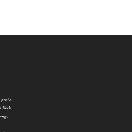
e große
r Beck,
wegt