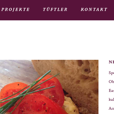
PROJEKTE
TÜFTLER
KONTAKT
N
Sp
Ob
Ea
ka
Ar