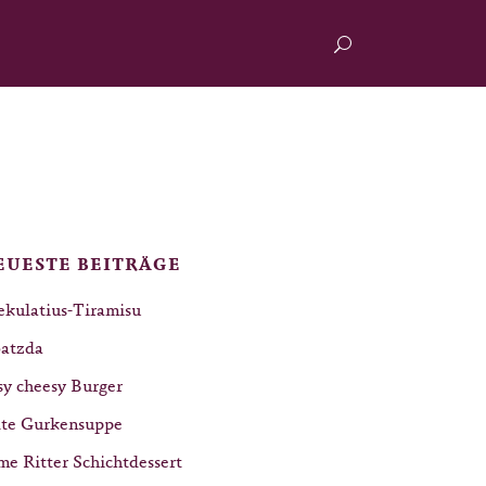
EUESTE BEITRÄGE
ekulatius-Tiramisu
atzda
sy cheesy Burger
lte Gurkensuppe
me Ritter Schichtdessert