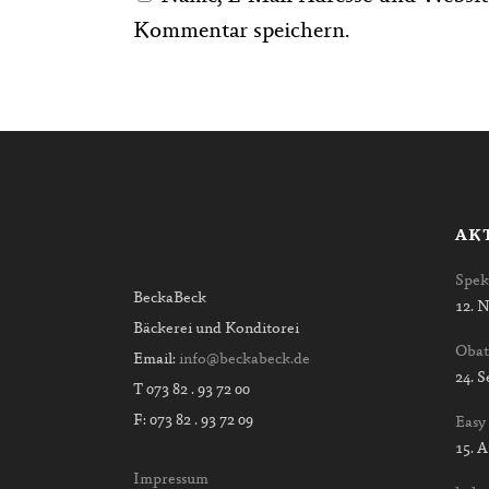
Kommentar speichern.
AK
Spek
BeckaBeck
12. 
Bäckerei und Konditorei
Obat
Email:
info@beckabeck.de
24. 
T 073 82 . 93 72 00
F: 073 82 . 93 72 09
Easy
15. 
Impressum