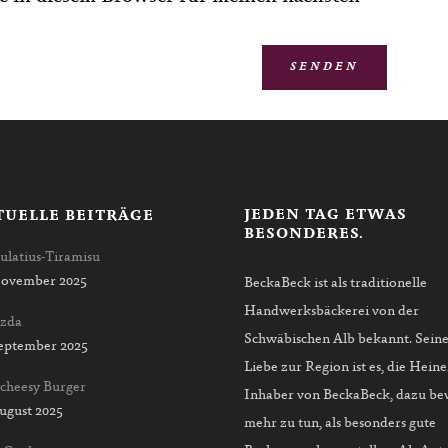
JEDEN TAG ETWAS
TUELLE BEITRÄGE
BESONDERES.
ulatius-Tiramisu
November 2025
BeckaBeck ist als traditionelle
Handwerksbäckerei von der
zda
Schwäbischen Alb bekannt. Sein
September 2025
Liebe zur Region ist es, die Heine
 cheesy Burger
Inhaber von BeckaBeck, dazu be
August 2025
mehr zu tun, als besonders gute