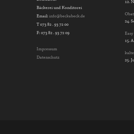
12. 
Bäckerei und Konditorei
Obat
Email:
info@beckabeck.de
24. 
T 073 82 . 93 72 00
F: 073 82 . 93 72 09
Easy
15. 
Impressum
kalt
Datenschutz
25. J