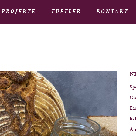
PROJEKTE
TÜFTLER
KONTAKT
N
Sp
Ob
Ea
ka
Ar