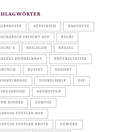
CHLAGWÖRTER
ALBKRUSTE
AUFSTRICH
BAGUETTE
BECKABECK FRISCHT AUF
BECKI
BECKI´S
BEILAGEN
BREZEL
BREZEL KNÖDELBROT
BROTBEGLEITER
BRUNCH
BUFFET
DESSERT
DINKELKÖNIG
DINKELSEELE
DIP
FINGERFOOD
FRÜHSTÜCK
FÜR KINDER
GEMÜSE
GENUSS-TÜFTLER-BOX
GENUSS-TÜFTLER-BROTE
GEWÜRZ