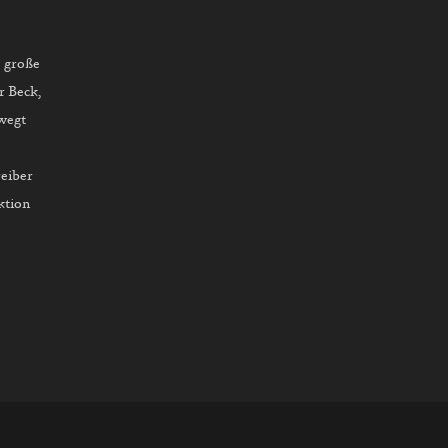
e große
r Beck,
wegt
reiber
ktion