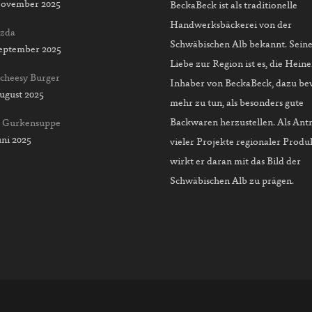
November 2025
BeckaBeck ist als traditionelle
Handwerksbäckerei von der
zda
Schwäbischen Alb bekannt. Sein
September 2025
Liebe zur Region ist es, die Heine
 cheesy Burger
Inhaber von BeckaBeck, dazu be
August 2025
mehr zu tun, als besonders gute
Backwaren herzustellen. Als Ant
e Gurkensuppe
uni 2025
vieler Projekte regionaler Produ
wirkt er daran mit das Bild der
Schwäbischen Alb zu prägen.