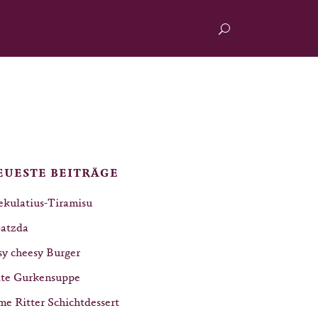
EUESTE BEITRÄGE
ekulatius-Tiramisu
atzda
sy cheesy Burger
lte Gurkensuppe
me Ritter Schichtdessert