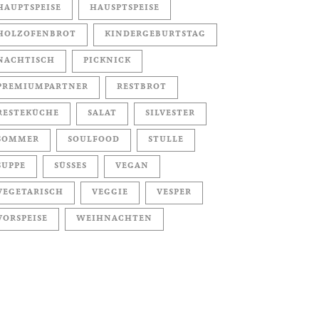
HAUPTSPEISE
HAUSPTSPEISE
HOLZOFENBROT
KINDERGEBURTSTAG
NACHTISCH
PICKNICK
PREMIUMPARTNER
RESTBROT
RESTEKÜCHE
SALAT
SILVESTER
SOMMER
SOULFOOD
STULLE
SUPPE
SÜSSES
VEGAN
VEGETARISCH
VEGGIE
VESPER
VORSPEISE
WEIHNACHTEN