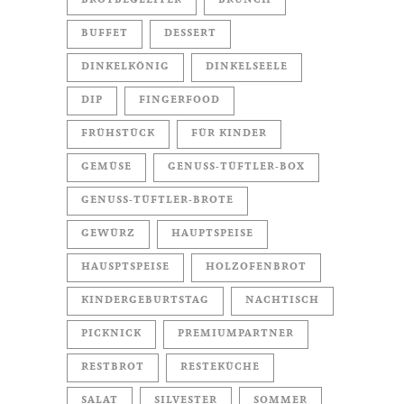
BROTBEGLEITER
BRUNCH
BUFFET
DESSERT
DINKELKÖNIG
DINKELSEELE
DIP
FINGERFOOD
FRÜHSTÜCK
FÜR KINDER
GEMÜSE
GENUSS-TÜFTLER-BOX
GENUSS-TÜFTLER-BROTE
GEWÜRZ
HAUPTSPEISE
HAUSPTSPEISE
HOLZOFENBROT
KINDERGEBURTSTAG
NACHTISCH
PICKNICK
PREMIUMPARTNER
RESTBROT
RESTEKÜCHE
SALAT
SILVESTER
SOMMER