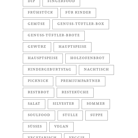
DIP
FINGERFOOD
FRÜHSTÜCK
FÜR KINDER
GEMÜSE
GENUSS-TÜFTLER-BOX
GENUSS-TÜFTLER-BROTE
GEWÜRZ
HAUPTSPEISE
HAUSPTSPEISE
HOLZOFENBROT
KINDERGEBURTSTAG
NACHTISCH
PICKNICK
PREMIUMPARTNER
RESTBROT
RESTEKÜCHE
SALAT
SILVESTER
SOMMER
SOULFOOD
STULLE
SUPPE
SÜSSES
VEGAN