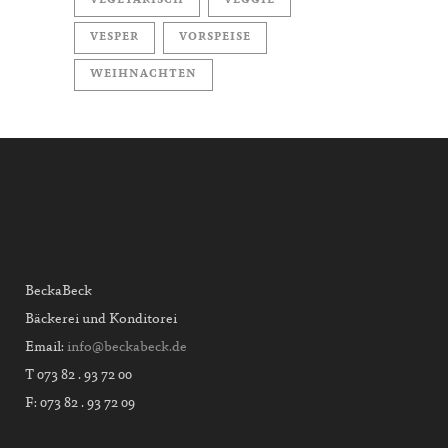
VEGETARISCH
VEGGIE
VESPER
VORSPEISE
WEIHNACHTEN
BeckaBeck
Bäckerei und Konditorei
Email:
info@beckabeck.de
T 073 82 . 93 72 00
F: 073 82 . 93 72 09