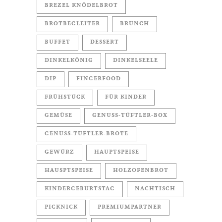
BREZEL KNÖDELBROT
BROTBEGLEITER
BRUNCH
BUFFET
DESSERT
DINKELKÖNIG
DINKELSEELE
DIP
FINGERFOOD
FRÜHSTÜCK
FÜR KINDER
GEMÜSE
GENUSS-TÜFTLER-BOX
GENUSS-TÜFTLER-BROTE
GEWÜRZ
HAUPTSPEISE
HAUSPTSPEISE
HOLZOFENBROT
KINDERGEBURTSTAG
NACHTISCH
PICKNICK
PREMIUMPARTNER