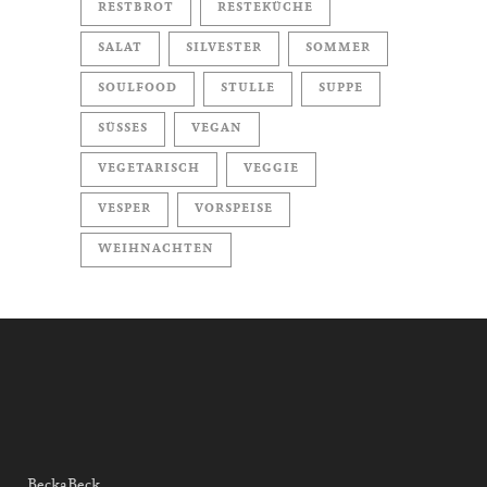
RESTBROT
RESTEKÜCHE
SALAT
SILVESTER
SOMMER
SOULFOOD
STULLE
SUPPE
SÜSSES
VEGAN
VEGETARISCH
VEGGIE
VESPER
VORSPEISE
WEIHNACHTEN
BeckaBeck