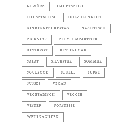
GEWÜRZ
HAUPTSPEISE
HAUSPTSPEISE
HOLZOFENBROT
KINDERGEBURTSTAG
NACHTISCH
PICKNICK
PREMIUMPARTNER
RESTBROT
RESTEKÜCHE
SALAT
SILVESTER
SOMMER
SOULFOOD
STULLE
SUPPE
SÜSSES
VEGAN
VEGETARISCH
VEGGIE
VESPER
VORSPEISE
WEIHNACHTEN