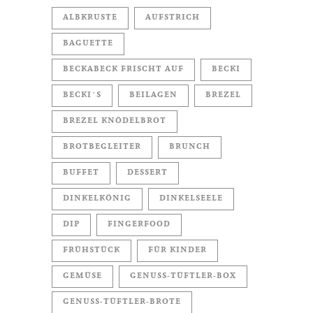
ALBKRUSTE
AUFSTRICH
BAGUETTE
BECKABECK FRISCHT AUF
BECKI
BECKI´S
BEILAGEN
BREZEL
BREZEL KNÖDELBROT
BROTBEGLEITER
BRUNCH
BUFFET
DESSERT
DINKELKÖNIG
DINKELSEELE
DIP
FINGERFOOD
FRÜHSTÜCK
FÜR KINDER
GEMÜSE
GENUSS-TÜFTLER-BOX
GENUSS-TÜFTLER-BROTE