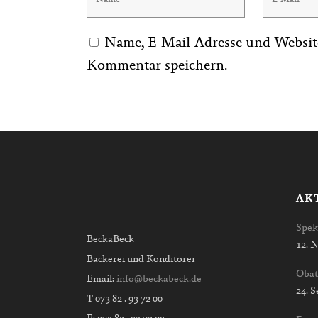
Name, E-Mail-Adresse und Websit
Kommentar speichern.
AK
Spek
BeckaBeck
12. 
Bäckerei und Konditorei
Obat
Email:
info@beckabeck.de
24. 
T 073 82 . 93 72 00