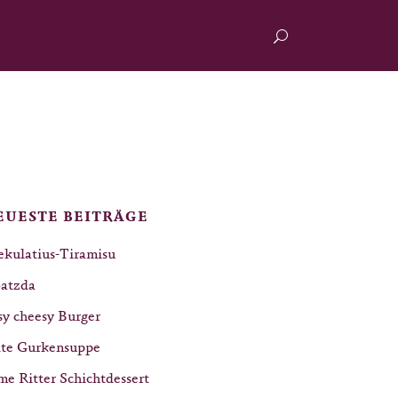
EUESTE BEITRÄGE
ekulatius-Tiramisu
atzda
sy cheesy Burger
lte Gurkensuppe
me Ritter Schichtdessert