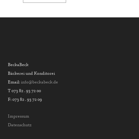
BeckaBeck
Bäckerei und Konditorei
Email:
info@beckabeck.de
T 073 82 . 93 72 00
F: 073 82 . 93 72 09
Impressum
Datenschutz