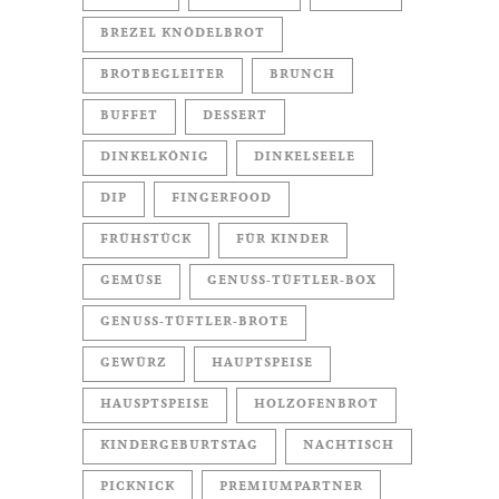
BREZEL KNÖDELBROT
BROTBEGLEITER
BRUNCH
BUFFET
DESSERT
DINKELKÖNIG
DINKELSEELE
DIP
FINGERFOOD
FRÜHSTÜCK
FÜR KINDER
GEMÜSE
GENUSS-TÜFTLER-BOX
GENUSS-TÜFTLER-BROTE
GEWÜRZ
HAUPTSPEISE
HAUSPTSPEISE
HOLZOFENBROT
KINDERGEBURTSTAG
NACHTISCH
PICKNICK
PREMIUMPARTNER