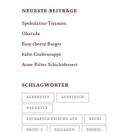
NEUESTE BEITRÄGE
Spekulatius-Tiramisu
Obatzda
Easy cheesy Burger
kalte Gurkensuppe
Arme Ritter Schichtdessert
SCHLAGWÖRTER
ALBKRUSTE
AUFSTRICH
BAGUETTE
BECKABECK FRISCHT AUF
BECKI
BECKI´S
BEILAGEN
BREZEL