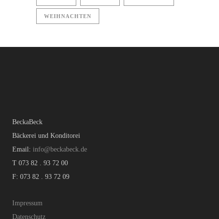
WEIHNACHTEN
BeckaBeck
Bäckerei und Konditorei
Email:
info@beckabeck.de
T 073 82 . 93 72 00
F: 073 82 . 93 72 09
Impressum
Datenschutz