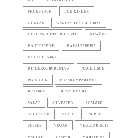
DIP
FINGERFOOD
FRÜHSTÜCK
FÜR KINDER
GEMÜSE
GENUSS-TÜFTLER-BOX
GENUSS-TÜFTLER-BROTE
GEWÜRZ
HAUPTSPEISE
HAUSPTSPEISE
HOLZOFENBROT
KINDERGEBURTSTAG
NACHTISCH
PICKNICK
PREMIUMPARTNER
RESTBROT
RESTEKÜCHE
SALAT
SILVESTER
SOMMER
SOULFOOD
STULLE
SUPPE
SÜSSES
VEGAN
VEGETARISCH
VEGGIE
VESPER
VORSPEISE