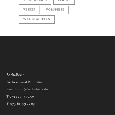
VEGETARISCH
VEGGIE
VESPER
VORSPEISE
WEIHNACHTEN
BeckaBeck
Bäckerei und Konditorei
Email:
info@beckabeck.de
T 073 82 . 93 72 00
F: 073 82 . 93 72 09