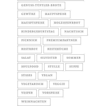
GENUSS-TÜFTLER-BROTE
GEWÜRZ
HAUPTSPEISE
HAUSPTSPEISE
HOLZOFENBROT
KINDERGEBURTSTAG
NACHTISCH
PICKNICK
PREMIUMPARTNER
RESTBROT
RESTEKÜCHE
SALAT
SILVESTER
SOMMER
SOULFOOD
STULLE
SUPPE
SÜSSES
VEGAN
VEGETARISCH
VEGGIE
VESPER
VORSPEISE
WEIHNACHTEN