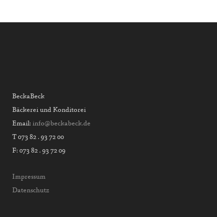
BeckaBeck
Bäckerei und Konditorei
Email:
info@beckabeck.de
T 073 82 . 93 72 00
F: 073 82 . 93 72 09
Impressum
Datenschutz