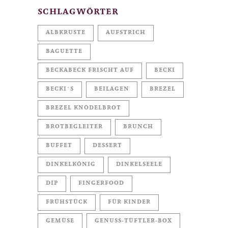
SCHLAGWÖRTER
ALBKRUSTE
AUFSTRICH
BAGUETTE
BECKABECK FRISCHT AUF
BECKI
BECKI´S
BEILAGEN
BREZEL
BREZEL KNÖDELBROT
BROTBEGLEITER
BRUNCH
BUFFET
DESSERT
DINKELKÖNIG
DINKELSEELE
DIP
FINGERFOOD
FRÜHSTÜCK
FÜR KINDER
GEMÜSE
GENUSS-TÜFTLER-BOX