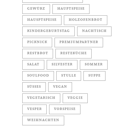
GEWÜRZ
HAUPTSPEISE
HAUSPTSPEISE
HOLZOFENBROT
KINDERGEBURTSTAG
NACHTISCH
PICKNICK
PREMIUMPARTNER
RESTBROT
RESTEKÜCHE
SALAT
SILVESTER
SOMMER
SOULFOOD
STULLE
SUPPE
SÜSSES
VEGAN
VEGETARISCH
VEGGIE
VESPER
VORSPEISE
WEIHNACHTEN