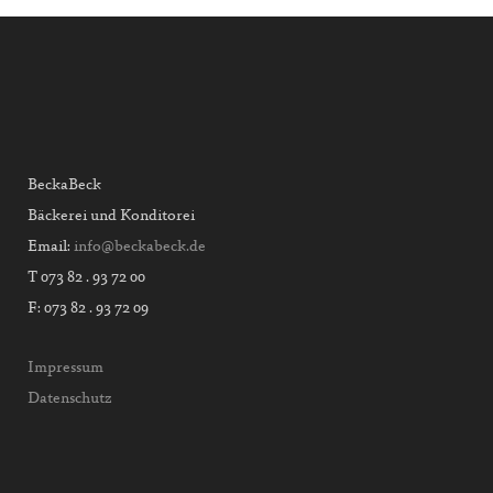
BeckaBeck
Bäckerei und Konditorei
Email:
info@beckabeck.de
T 073 82 . 93 72 00
F: 073 82 . 93 72 09
Impressum
Datenschutz