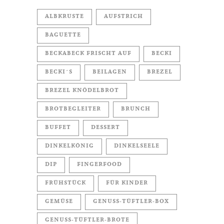
ALBKRUSTE
AUFSTRICH
BAGUETTE
BECKABECK FRISCHT AUF
BECKI
BECKI´S
BEILAGEN
BREZEL
BREZEL KNÖDELBROT
BROTBEGLEITER
BRUNCH
BUFFET
DESSERT
DINKELKÖNIG
DINKELSEELE
DIP
FINGERFOOD
FRÜHSTÜCK
FÜR KINDER
GEMÜSE
GENUSS-TÜFTLER-BOX
GENUSS-TÜFTLER-BROTE